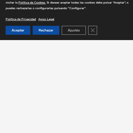
visitar la
Política de Cookies.
Si deseas aceptar todas las cookies debe pulsar “
Aceptar
”, o
puedes rechazarlas o configurarlas pulsando "
Configurar
".
Política de Privacidad
Aviso Legal
Cerrar el banner de 
Aceptar
Rechazar
Ajustes
instagram
+34 931 73 67 92
info@espaiq.com
linkedin
Santiago Rusiñol 10
Sant Antoni de Vilamajor
pinterest
08459 Barcelona
©2026
Espai Qbic Arquitectura
aviso legal
política de privacidad
S.L.P
política de cookies
política de RRSS