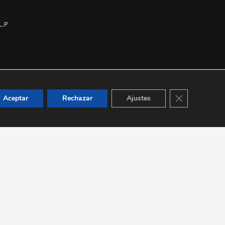
L.P
Cerrar el bann
Aceptar
Rechazar
Ajustes