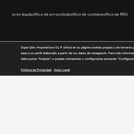
aviso legal
política de privacidad
política de cookies
política de RRSS
Espai Qbic Arquitectura S.L.P utiliza en su página cookies propias y de terceros 
base a un perfil elaborado a partir de tus datos de navegación. Para más informa
debe pulsar “
Aceptar
”, o puedes rechazarlas o configurarlas pulsando "
Configurar
Política de Privacidad
Aviso Legal